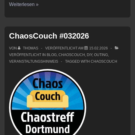
Wir
Weiterlesen »
laden
ein
zur
ChaosCouch #032026
DO_BYTE
2026
VON
THOMAS
VERÖFFENTLICHT AM
15.02.2026
VERÖFFENTLICHT IN
BLOG
,
CHAOSCOUCH
,
DIY
,
OUTING
,
VERANSTALTUNGSHINWEIS
TAGGED WITH
CHAOSCOUCH