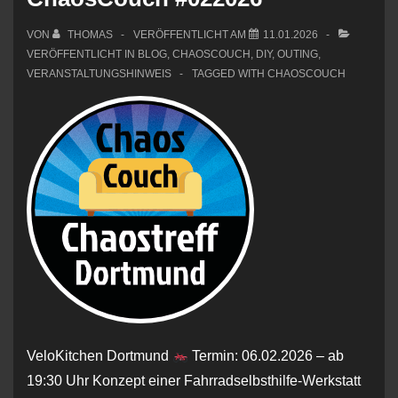
im
Rahmen
VON
THOMAS
VERÖFFENTLICHT AM
11.01.2026
des
VERÖFFENTLICHT IN
BLOG
,
CHAOSCOUCH
,
DIY
,
OUTING
,
VERANSTALTUNGSHINWEIS
TAGGED WITH
CHAOSCOUCH
DID
am
01.02.2026
VeloKitchen Dortmund
Termin: 06.02.2026 – ab
19:30 Uhr Konzept einer Fahrradselbsthilfe-Werkstatt