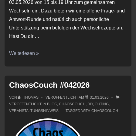
03.05.2026 von 15 bis 19 Uhr zum gemeinsamen
Wechseln ein. Dazu bieten wir eine offene Frage- und
Antwort-Runde und natürlich auch persönliche
Unterstützung beim befolgen der Wechselrezepte an.
Hast Du dir …
Wechselparty
Weiterlesen »
im
Rahmen
des
ChaosCouch #042026
Digital
Independence
VON
THOMAS
VERÖFFENTLICHT AM
31.03.2026
Day
VERÖFFENTLICHT IN
BLOG
,
CHAOSCOUCH
,
DIY
,
OUTING
,
VERANSTALTUNGSHINWEIS
TAGGED WITH
CHAOSCOUCH