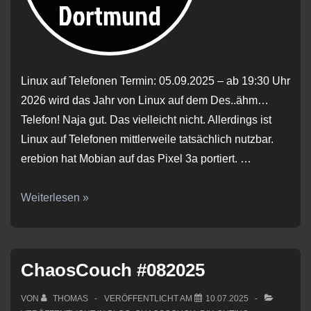
Linux auf Telefonen Termin: 05.09.2025 – ab 19:30 Uhr
2026 wird das Jahr von Linux auf dem Des..ähm…
Telefon! Naja gut. Das vielleicht nicht. Allerdings ist
Linux auf Telefonen mittlerweile tatsächlich nutzbar.
erebion hat Mobian auf das Pixel 3a portiert. …
ChaosCouch
Weiterlesen »
#092025
ChaosCouch #082025
VON
THOMAS
VERÖFFENTLICHT AM
10.07.2025