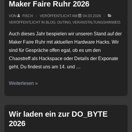
Maker Faire Ruhr 2026
VON
FISCH
VERÖFFENTLICHT AM
04.03.2026
VERÖFFENTLICHT IN
BLOG
,
OUTING
,
VERANSTALTUNGSHINWEIS
Auch dieses Jahr bespielen wir unseren Stand auf der
Maker Faire Ruhr mit aktuellen Hardware Hacks. Wir
sind für Gespräche offen egal, ob es um den
Chaostreff als Hackspace oder Details der Exponate
geht. Du findest uns am 14. und …
Maker
Weiterlesen »
Faire
Ruhr
2026
Wir laden ein zur DO_BYTE
2026