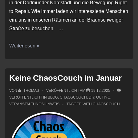
in der Dortmunder Nordstadt und die Bewegung Right
to Repair. Wie immer laden wir interessierte Menschen
ein, uns in unseren Räumen an der Braunschweiger
Straße zu besuchen. …
ChaosCouch
Weiterlesen »
#022026
Keine ChaosCouch im Januar
VON
THOMAS
VERÖFFENTLICHT AM
19.12.2025
VERÖFFENTLICHT IN
BLOG
,
CHAOSCOUCH
,
DIY
,
OUTING
,
VERANSTALTUNGSHINWEIS
TAGGED WITH
CHAOSCOUCH