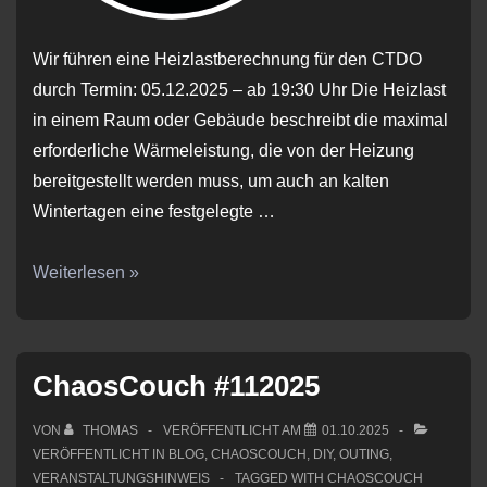
Wir führen eine Heizlastberechnung für den CTDO
durch Termin: 05.12.2025 – ab 19:30 Uhr Die Heizlast
in einem Raum oder Gebäude beschreibt die maximal
erforderliche Wärmeleistung, die von der Heizung
bereitgestellt werden muss, um auch an kalten
Wintertagen eine festgelegte …
ChaosCouch
Weiterlesen »
#122025
ChaosCouch #112025
VON
THOMAS
VERÖFFENTLICHT AM
01.10.2025
VERÖFFENTLICHT IN
BLOG
,
CHAOSCOUCH
,
DIY
,
OUTING
,
VERANSTALTUNGSHINWEIS
TAGGED WITH
CHAOSCOUCH