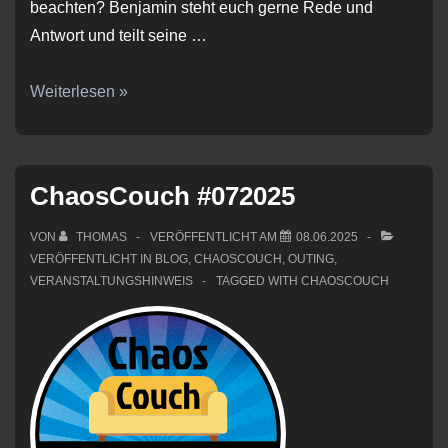
beachten? Benjamin steht euch gerne Rede und
Antwort und teilt seine …
ChaosCouch
Weiterlesen »
#082025
ChaosCouch #072025
VON
THOMAS
VERÖFFENTLICHT AM
08.06.2025
VERÖFFENTLICHT IN
BLOG
,
CHAOSCOUCH
,
OUTING
,
VERANSTALTUNGSHINWEIS
TAGGED WITH
CHAOSCOUCH