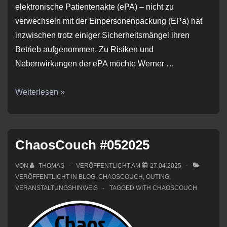
elektronische Patientenakte (ePA) – nicht zu
verwechseln mit der Einpersonenpackung (EPa) hat
inzwischen trotz einiger Sicherheitsmängel ihren
Betrieb aufgenommen. Zu Risiken und
Nebenwirkungen der ePA möchte Werner …
ChaosCouch
Weiterlesen »
#062025
ChaosCouch #052025
VON
THOMAS
VERÖFFENTLICHT AM
27.04.2025
VERÖFFENTLICHT IN
BLOG
,
CHAOSCOUCH
,
OUTING
,
VERANSTALTUNGSHINWEIS
TAGGED WITH
CHAOSCOUCH