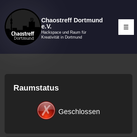
↓
Zum
Chaostreff Dortmund
Inhalt
e.V.
ME
Hackspace und Raum für
Kreativität in Dortmund
Raumstatus
Geschlossen