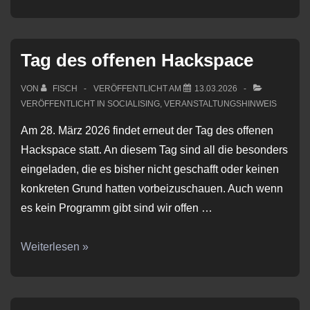
#042026
Tag des offenen Hackspace
VON
FISCH
VERÖFFENTLICHT AM
13.03.2026
VERÖFFENTLICHT IN
SOCIALISING
,
VERANSTALTUNGSHINWEIS
Am 28. März 2026 findet erneut der Tag des offenen
Hackspace statt. An diesem Tag sind all die besonders
eingeladen, die es bisher nicht geschafft oder keinen
konkreten Grund hatten vorbeizuschauen. Auch wenn
es kein Programm gibt sind wir offen …
Tag
Weiterlesen »
des
offenen
Hackspace