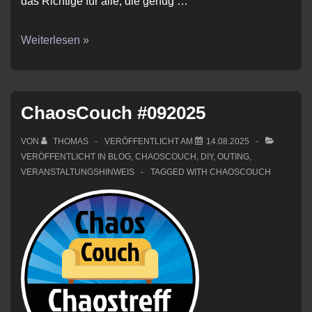
das Richtige für alle, die genug …
ChaosCouch
Weiterlesen »
#112025
ChaosCouch #092025
VON
THOMAS
VERÖFFENTLICHT AM
14.08.2025
VERÖFFENTLICHT IN
BLOG
,
CHAOSCOUCH
,
DIY
,
OUTING
,
VERANSTALTUNGSHINWEIS
TAGGED WITH
CHAOSCOUCH