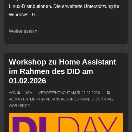
Linux-Distributionen. Die erweiterte Unterstützung für
Windows 10 …
Linux-
Weiterlesen »
Install-
Party
im
Workshop zu Home Assistant
Rahmen
im Rahmen des DID am
des
01.02.2026
Digital
Independence
VON
LUCA
VERÖFFENTLICHT AM
21.01.2026
Day
VERÖFFENTLICHT IN
VERANSTALTUNGSHINWEIS
,
VORTRAG
,
WORKSHOP