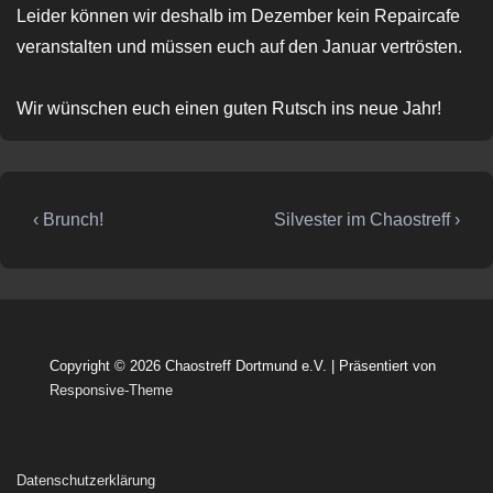
Leider können wir deshalb im Dezember kein Repaircafe
veranstalten und müssen euch auf den Januar vertrösten.
Wir wünschen euch einen guten Rutsch ins neue Jahr!
Beitragsnavigation
Vorheriger
Nächster
‹ Brunch!
Silvester im Chaostreff ›
Beitrag
Beitrag
ist
ist
Copyright © 2026
Chaostreff Dortmund e.V.
| Präsentiert von
Responsive-Theme
Datenschutzerklärung