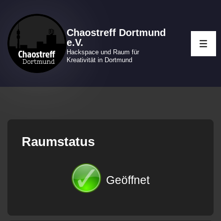
↓
Zum
Chaostreff Dortmund
Inhalt
e.V.
ME
Hackspace und Raum für
Kreativität in Dortmund
Raumstatus
Geöffnet