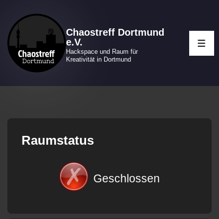
↓
Zum
Chaostreff Dortmund
Inhalt
e.V.
ME
Hackspace und Raum für
Kreativität in Dortmund
Raumstatus
Geschlossen