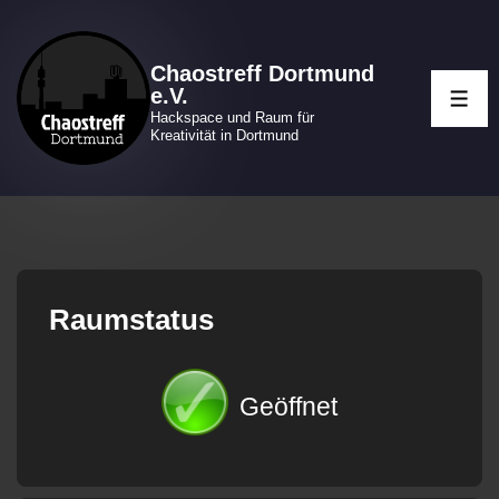
↓
Zum
Chaostreff Dortmund
Inhalt
e.V.
ME
Hackspace und Raum für
Kreativität in Dortmund
Raumstatus
Geöffnet