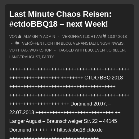
Last Minute Chaos Reisen:
#ctdoBBQ18 – next Week!
VON
ALMIGHTY ADMIN
VERÖFFENTLICHT AM
13.07.2018
VERÖFFENTLICHT IN
BLOG
,
VERANSTALTUNGSHINWEIS
,
VORTRAG
,
WORKSHOP
TAGGED WITH
BBQ
,
EVENT
,
GRILLEN
,
LANGERAUGUST
,
PARTY
+++++++++++++++++++++++++++++++++++++++++++
++++++++++++++++++ ++++++++ CTDO BBQ 2018
++++++++++++++++++++++++++++++++++++++
+++++++++++++++++++++++++++++++++++++++++++
++++++++++++++++++ +++ Dortmund 20.07. –
22.07.2018 ++++++++++++++++++++++++++++ ++
Langer August – Braunschweiger Str. 22 – 44145
Dortmund ++ ++++++ https://bbq18.ctdo.de
++++++++++++++++++++++++++++++++