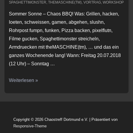
SPAGHETTIMONSTER
,
THEMASCHINE(TM)
,
VORTRAG
,
WORKSHOP
Sommer Sonne – Chaos BBQ! Was: Grillen, hacken,
loeten, schweissen, gamen, abgehen, slushn,
Rohrpost fumpn, funken, Pizza backen, pixelflutn,
Filme gucken, Spaghettimonster streicheln,
Armdruecken mit theMASCHINE(tm), … und das ein
ganzes Wochenende lang! Wann: Freitag 20.07.2018
(12 Uhr) – Sonntag …
Chaos
Weiterlesen »
BBQ18
#ctdoBBQ18
Copyright © 2026
Chaostreff Dortmund e.V.
| Präsentiert von
Responsive-Theme