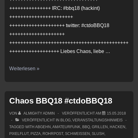
+++++++++++++++ IRC: #bbq18 (hackint)
+++++++++++++++++++++++
++++++++++++++++++++ twitter: #ctdoBBQ18
++++++++++++++++++++
+++++++++++++++++++++++++++++++++++++++++++
++++++++++++++++++ Liebes Chaos, liebe …
Last
Weiterlesen »
Minute
Chaos
Reisen:
Chaos BBQ18 #ctdoBBQ18
#ctdoBBQ18
–
VON
ALMIGHTY ADMIN
VERÖFFENTLICHT AM
15.05.2018
next
VERÖFFENTLICHT IN
BLOG
,
VERANSTALTUNGSHINWEIS
TAGGED WITH
ABGEHN
,
AMATEURFUNK
,
BBQ
,
GRILLEN
,
HACKEN
,
Week!
PIXELFLUT
,
PIZZA
,
ROHRPOST
,
SCHWEISSEN
,
SLUSH
,