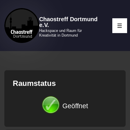
↓
Zum
Chaostreff Dortmund
Inhalt
e.V.
ME
Hackspace und Raum für
Kreativität in Dortmund
Raumstatus
Geöffnet