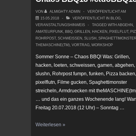
VON
ALMIGHTY ADMIN
VERÖFFENTLICHT AM
15.05.2018
VERÖFFENTLICHT IN
BLOG
,
VERANSTALTUNGSHINWEIS
TAGGED WITH
ABGEHN
,
AMATEURFUNK
,
BBQ
,
GRILLEN
,
HACKEN
,
PIXELFLUT
,
PI
ROHRPOST
,
SCHWEISSEN
,
SLUSH
,
SPAGHETTIMONSTE
THEMASCHINE(TM)
,
VORTRAG
,
WORKSHOP
Sommer Sonne – Chaos BBQ! Was: Grillen,
hacken, loeten, schweissen, gamen, abgehen,
slushn, Rohrpost fumpn, funken, Pizza backen
pixelflutn, Filme gucken, Spaghettimonster
streicheln, Armdruecken mit theMASCHINE(tm
… und das ein ganzes Wochenende lang! Wan
Freitag 20.07.2018 (12 Uhr) – Sonntag …
Chaos
Weiterlesen »
BBQ18