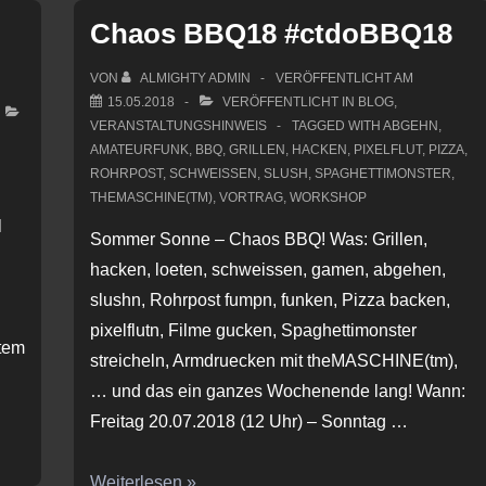
am
Chaos BBQ18 #ctdoBBQ18
Samstag,
19.11.2022
VON
ALMIGHTY ADMIN
VERÖFFENTLICHT AM
(Reminder)
15.05.2018
VERÖFFENTLICHT IN
BLOG
,
VERANSTALTUNGSHINWEIS
TAGGED WITH
ABGEHN
,
AMATEURFUNK
,
BBQ
,
GRILLEN
,
HACKEN
,
PIXELFLUT
,
PIZZA
,
ROHRPOST
,
SCHWEISSEN
,
SLUSH
,
SPAGHETTIMONSTER
,
THEMASCHINE(TM)
,
VORTRAG
,
WORKSHOP
l
Sommer Sonne – Chaos BBQ! Was: Grillen,
hacken, loeten, schweissen, gamen, abgehen,
slushn, Rohrpost fumpn, funken, Pizza backen,
pixelflutn, Filme gucken, Spaghettimonster
tem
streicheln, Armdruecken mit theMASCHINE(tm),
… und das ein ganzes Wochenende lang! Wann:
Freitag 20.07.2018 (12 Uhr) – Sonntag …
Chaos
Weiterlesen »