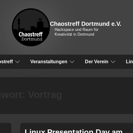
Chaostreff Dortmund e.V.
Hackspace und Raum für
Kreativität in Dortmund
vigation
streff
Veranstaltungen
Der Verein
Li
gwort:
Vortrag
Linux Presentation Day am