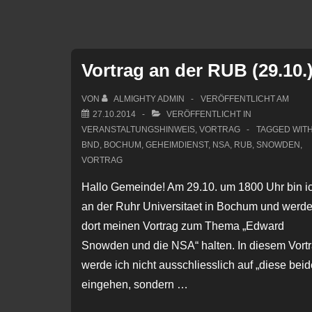
Day
19.11.2022
Vortrag an der RUB (29.10.
VON
ALMIGHTY ADMIN
VERÖFFENTLICHT AM
27.10.2014
VERÖFFENTLICHT IN
VERANSTALTUNGSHINWEIS
,
VORTRAG
TAGGED WIT
BND
,
BOCHUM
,
GEHEIMDIENST
,
NSA
,
RUB
,
SNOWDEN
,
VORTRAG
Hallo Gemeinde! Am 29.10. um 1800 Uhr bin i
an der Ruhr Universitaet in Bochum und werd
dort meinen Vortrag zum Thema „Edward
Snowden und die NSA“ halten. In diesem Vort
werde ich nicht ausschliesslich auf „diese beid
eingehen, sondern …