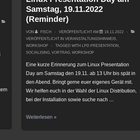
Samstag, 19.11.2022
(Reminder)
VON
FISCH
VERÖFFENTLICHT AM
16.11.2022
VERÖFFENTLICHT IN
VERANSTALTUNGSHINWEIS
,
WORKSHOP
TAGGED WITH
LPD PRESENTATION
,
SOCIALISING
,
VORTRAG
,
WORKSHOP
l
Eine kurze Erinnerung zum Linux Presentation
Day am Samstag den 19.11. ab 13 Uhr bis spät in
den Abend. Bringt gerne euer eigenes Gerät mit.
tem
Wir helfen euch in der Wahl der Linux Distribution,
bei der Installation sowie suche nach …
Linux
Weiterlesen »
Presentation
Day