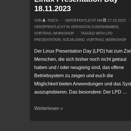
18.11.2023
VON
FISCH
VERÖFFENTLICHT AM
27.10.2023
VERÖFFENTLICHT IN
VERANSTALTUNGSHINWEIS
,
VORTRAG
,
WORKSHOP
TAGGED WITH
LPD
PRESENTATION
,
SOCIALISING
,
VORTRAG
,
WORKSHOP
Der Linux Presentation Day (LPD) hat zum Zie
Menschen, die sich bisher noch nicht getraut
haben und / oder neugierig sind, das offene
Betriebsystem zu zeigen und euch die
Möglichkeit bieten Anwendungen und das Sys
auszuprobieren. Das besondere: Der LPD …
Linux
Weiterlesen »
Presentation
Day