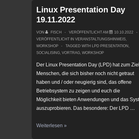
18.11.2023
Linux Presentation Day
19.11.2022
VON
FISCH
VERÖFFENTLICHT AM
10.10.2022
VERÖFFENTLICHT IN
VERANSTALTUNGSHINWEIS
,
WORKSHOP
TAGGED WITH
LPD PRESENTATION
,
SOCIALISING
,
VORTRAG
,
WORKSHOP
Der Linux Presentation Day (LPD) hat zum Zie
Menschen, die sich bisher noch nicht getraut
haben und / oder neugierig sind, das offene
Betriebsystem zu zeigen und euch die
Möglichkeit bieten Anwendungen und das Sys
auszuprobieren. Das besondere: Der LPD …
Linux
Weiterlesen »
Presentation