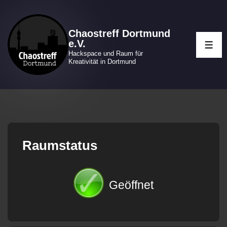
↓
Zum
Chaostreff Dortmund
Inhalt
e.V.
ME
Hackspace und Raum für
Kreativität in Dortmund
Raumstatus
Geöffnet