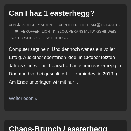
Can I haz 1 easterhegg?
VON
ALMIGHTY ADMIN
VERÖFFENTLICHT AM
02.04.2018
VERÖFFENTLICHT IN
BLOG
,
VERANSTALTUNGSHINWEIS
TAGGED WITH
CCC
,
EASTERHEGG
Computer sagt nein! Und dennoch war es ein voller
Erfolg. Aus einer spontanen Idee im Oktober letzten
Jahres sind wir nur haarscharf an einem easterhegg in
Dortmund vorbei geschlittert. … zumindest in 2019 ;)
Am Ende unterlagen wir mit nur …
Can
Weiterlesen »
I
haz
1
Chaos-Brunch / easterhegg
easterhegg?