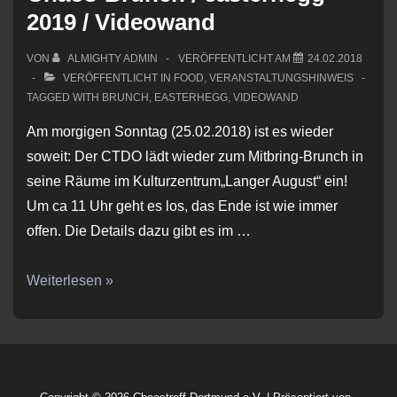
2019 / Videowand
VON
ALMIGHTY ADMIN
VERÖFFENTLICHT AM
24.02.2018
VERÖFFENTLICHT IN
FOOD
,
VERANSTALTUNGSHINWEIS
TAGGED WITH
BRUNCH
,
EASTERHEGG
,
VIDEOWAND
Am morgigen Sonntag (25.02.2018) ist es wieder
soweit: Der CTDO lädt wieder zum Mitbring-Brunch in
seine Räume im Kulturzentrum„Langer August“ ein!
Um ca 11 Uhr geht es los, das Ende ist wie immer
offen. Die Details dazu gibt es im …
Chaos-
Weiterlesen »
Brunch
/
easterhegg
2019