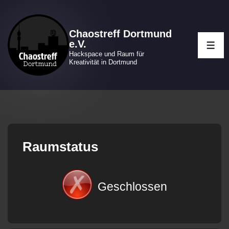
↓
Zum
Chaostreff Dortmund
Inhalt
e.V.
ME
Hackspace und Raum für
Kreativität in Dortmund
Raumstatus
Geschlossen