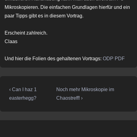
Mikroskopieren. Die einfachen Grundlagen hierfür und ein
paar Tipps gibt es in diesem Vortrag.
Erscheint zahlreich.
Claas
Und hier die Folien des gehaltenen Vortrags:
ODP
PDF
Beitragsnavigation
Vorheriger
Nächster
‹ Can I haz 1
Noch mehr Mikroskopie im
Beitrag
Beitrag
easterhegg?
Chaostreff! ›
ist
ist