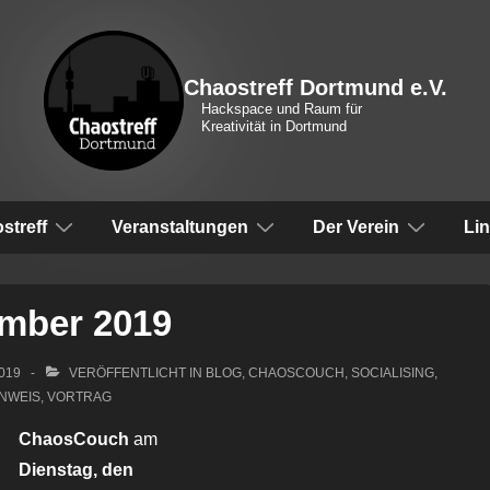
Chaostreff Dortmund e.V.
Hackspace und Raum für
Kreativität in Dortmund
vigation
streff
Veranstaltungen
Der Verein
Li
mber 2019
2019
VERÖFFENTLICHT IN
BLOG
,
CHAOSCOUCH
,
SOCIALISING
,
NWEIS
,
VORTRAG
ChaosCouch
am
Dienstag, den