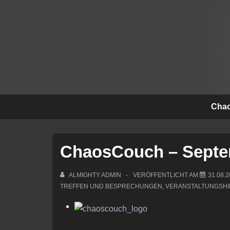
↓
Zum
Inhalt
Hauptna
Chao
ChaosCouch – Septe
ALMIGHTY ADMIN
VERÖFFENTLICHT AM
31.08.
TREFFEN UND BESPRECHUNGEN
,
VERANSTALTUNGSHI