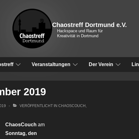
Chaostreff Dortmund e.V.
Hackspace und Raum für
Kreativität in Dortmund
vigation
streff
Veranstaltungen
Der Verein
Li
mber 2019
2019
VERÖFFENTLICHT IN
CHAOSCOUCH
,
ChaosCouch
am
Sonntag, den