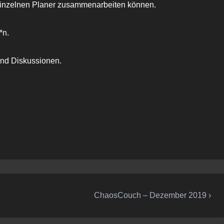
 einzelnen Planer zusammenarbeiten können.
*n.
und Diskussionen.
Nächster
ChaosCouch – Dezember 2019 ›
Beitrag
ist