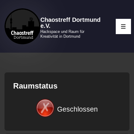
↓
Zum
Chaostreff Dortmund
Inhalt
e.V.
ME
Hackspace und Raum für
Kreativität in Dortmund
Raumstatus
Geschlossen