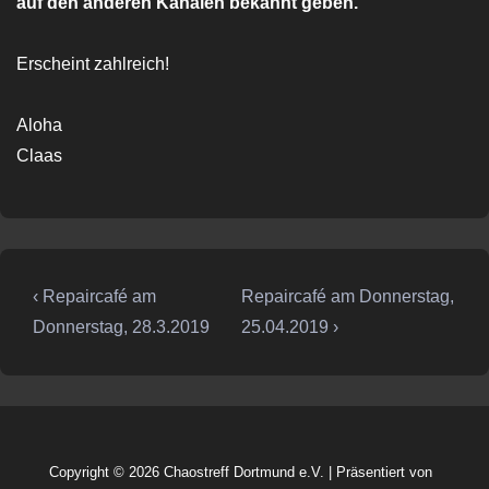
auf den anderen Kanälen bekannt geben.
Erscheint zahlreich!
Aloha
Claas
Beitragsnavigation
Vorheriger
Nächster
‹ Repaircafé am
Repaircafé am Donnerstag,
Beitrag
Beitrag
Donnerstag, 28.3.2019
25.04.2019 ›
ist
ist
Copyright © 2026
Chaostreff Dortmund e.V.
| Präsentiert von