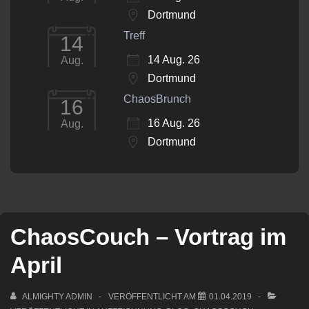
Dortmund
Treff
14
14 Aug. 26
Aug.
Dortmund
ChaosBrunch
16
16 Aug. 26
Aug.
Dortmund
ChaosCouch – Vortrag im
April
ALMIGHTY ADMIN
VERÖFFENTLICHT AM
01.04.2019