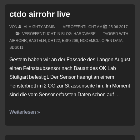
ctdo airrohr live
VON
ALMIGHTY ADMIN
VERÖFFENTLICHT AM
25.06.2017
VERÖFFENTLICHT IN
BLOG
,
HARDWARE
TAGGED WITH
AIRROHR
,
BASTELN
,
DHT22
,
ESP8266
,
NODEMCU
,
OPEN DATA
,
SDS011
Gestern haben wir an der Fassade des Langen August
einen Feinstaubsensor nach Bauart des OK Lab
Stuttgart befestigt. Der Sensor haengt an einem
Fensterbrett im 2 OG zur Strassenseite hin. Im Moment
sind die vom Sensor erfassten Daten schon auf …
ctdo
Weiterlesen »
airrohr
live