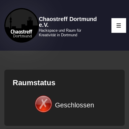
↓
Zum
Chaostreff Dortmund
Inhalt
e.V.
ME
Hackspace und Raum für
Kreativität in Dortmund
Raumstatus
Geschlossen