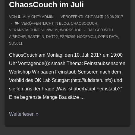
ChaosCouch im Juli
VON
ALMIGHTY ADMIN
VERÖFFENTLICHT AM
23.06.2017
VERÖFFENTLICHT IN
BLOG
,
CHAOSCOUCH
,
VERANSTALTUNGSHINWEIS
,
WORKSHOP
TAGGED WITH
AIRROHR
,
BASTELN
,
DHT22
,
ESP8266
,
NODEMCU
,
OPEN DATA
,
SDS011
ChaosCouch am Montag, den 10. Juli 2017 um 19:00
Uhr Vortragende(r): smash Thema: Feinstaubsensoren
Workshop Wir bauen Feinstaub Sensoren nach dem
Vorbild des OK Lab Stuttgart (http://luftdaten.info) und
stellen uns der Frage „Was ist überhaupt Feinstaub?“
Eine begrenzte Menge Bausätze …
ChaosCouch
Weiterlesen »
im
Juli