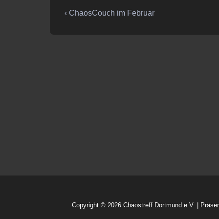
Beitragsnavigation
Vorheriger
‹ ChaosCouch im Februar
Beitrag
ist
Copyright © 2026
Chaostreff Dortmund e.V.
| Präse