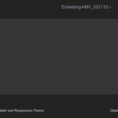
Nächster
Einladung AMV_2017-01 ›
Beitrag
ist
ntiert von
Responsive-Theme
Date