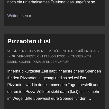
noch ein unterhaltsames Telefonat das ungefähr so …
Es
Weiterlesen »
hat
begonnen:
Pizza
Pizzaofen it is!
im
Chaostreff!
VON
ALMIGHTY ADMIN
VERÖFFENTLICHT AM
06.03.2017
VERÖFFENTLICHT IN
BLOG
,
FOOD
TAGGED WITH
ESSEN
,
KOCHEN
,
PIZZA
,
SPENDENAUFRUF
Innerhalb kürzester Zeit habt ihr ausreichend Spenden
für den Pizzaofen zugesagt und so sei es! Der
Pizzaofen wird in den kommenden Tagen bestellt und
der ersten Pizza-Völlerei steht dann (fast) nichts mehr
im Wege! Bitte überweist eure Spende für den …