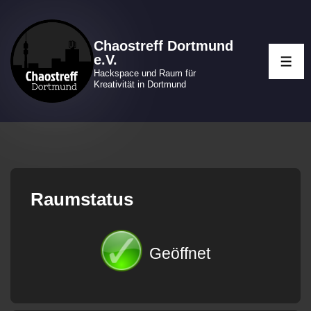
↓
Zum
Chaostreff Dortmund
Inhalt
e.V.
ME
Hackspace und Raum für
Kreativität in Dortmund
Raumstatus
Geöffnet