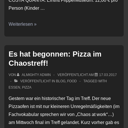
COSTA QUANTA: Eintritt FlipperMuseum: 12,00 € pro
Person (Kinder …
Flippern
Weiterlesen »
und
Grillen
am
Es hat begonnen: Pizza im
Wochenende
Chaostreff!
VON
ALMIGHTY ADMIN
VERÖFFENTLICHT AM
17.03.2017
VERÖFFENTLICHT IN
BLOG
,
FOOD
TAGGED WITH
ESSEN
,
PIZZA
Gestern war ein historischer Tag im Treff. Der neue
Pizzaofen ist mit nur kleineren Unregelmäßigkeiten (im
Fachvokabular sprechen wir von „Chaos at work“…)
am Mittwoch final im Treff gelandet. Kurz vorher gab es