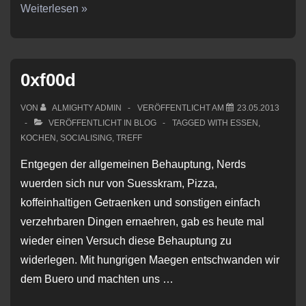
Pizzaofen
Weiterlesen »
it
is!
0xf00d
VON
ALMIGHTY ADMIN
VERÖFFENTLICHT AM
23.05.2013
VERÖFFENTLICHT IN
BLOG
TAGGED WITH
ESSEN
,
KOCHEN
,
SOCIALISING
,
TREFF
Entgegen der allgemeinen Behauptung, Nerds
wuerden sich nur von Suesskram, Pizza,
koffeinhaltigen Getraenken und sonstigen einfach
verzehrbaren Dingen ernaehren, gab es heute mal
wieder einen Versuch diese Behauptung zu
widerlegen. Mit hungrigen Maegen entschwanden wir
dem Buero und machten uns …