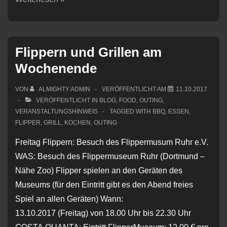
auswärts
flippern
&
Flippern und Grillen am
Reibekuchen
Wochenende
im
Space
VON
ALMIGHTY ADMIN
VERÖFFENTLICHT AM
11.10.2017
VERÖFFENTLICHT IN
BLOG
,
FOOD
,
OUTING
,
VERANSTALTUNGSHINWEIS
TAGGED WITH
BBQ
,
ESSEN
,
FLIPPER
,
GRILL
,
KOCHEN
,
OUTING
Freitag Flippern: Besuch des Flippermusum Ruhr e.V.
WAS: Besuch des Flippermuseum Ruhr (Dortmund –
Nähe Zoo) Flipper spielen an den Geräten des
Museums (für den Eintritt gibt es den Abend freies
Spiel an allen Geräten) Wann:
13.10.2017 (Freitag) von 18.00 Uhr bis 22.30 Uhr