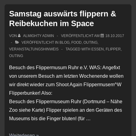
Samstag auswärts flippern &
Reibekuchen im Space
VON
ALMIGHTY ADMIN
VERÖFFENTLICHT AM
18.10.2017
VERÖFFENTLICHT IN
BLOG
,
FOOD
,
OUTING
,
VERANSTALTUNGSHINWEIS
TAGGED WITH
ESSEN
,
FLIPPER
,
OUTING
Besuch des Flippermusum Ruhr e.V. WAS: Angefixt
von unserem Besuch am letzten Wochenende wollen
wir direkt wieder zum Shoot Again Flippermusem^W
Flipperbunker! Also:
Besuch des Flippermuseum Ruhr (Dortmund – Nähe
Zoo siehe Karte) Flipper spielen an den Geräten des
Museums bis die Finger bluten! (für …
Samstag
Weiterlesen »