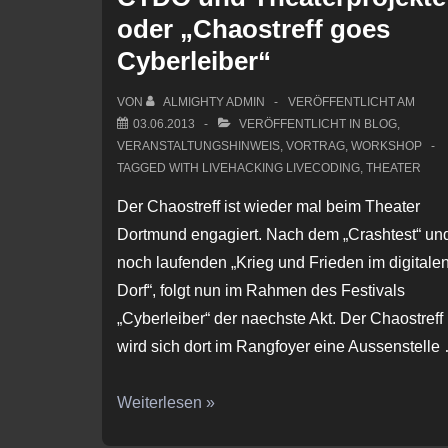
oder „Chaostreff goes
Cyberleiber“
VON
ALMIGHTY ADMIN
VERÖFFENTLICHT AM
03.06.2013
VERÖFFENTLICHT IN
BLOG
,
VERANSTALTUNGSHINWEIS
,
VORTRAG
,
WORKSHOP
TAGGED WITH
LIVEHACKING LIVECODING
,
THEATER
Der Chaostreff ist wieder mal beim Theater
Dortmund engagiert. Nach dem „Crashtest“ un
noch laufenden „Krieg und Frieden im digitale
Dorf“, folgt nun im Rahmen des Festivals
„Cyberleiber“ der naechste Akt. Der Chaostreff
wird sich dort im Rangfoyer eine Aussenstelle
CTDO
Weiterlesen »
und