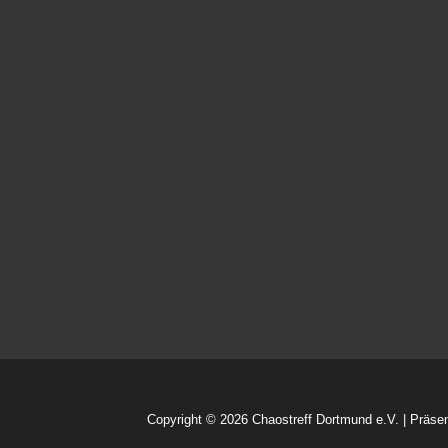
Theaterprojekte
oder
„Chaostreff
goes
Cyberleiber“
Copyright © 2026
Chaostreff Dortmund e.V.
| Präse