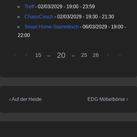
Treff
- 02/03/2029 - 19:00 - 23:59
ChaosCouch
- 02/03/2029 - 19:30 - 21:30
Smart Home-Stammtisch
- 06/03/2029 - 19:00 -
22:00
20
15
25
26
Beitragsnavigation
Vorheriger
Nächster
‹ Auf der Heide
EDG Möbelbörse ›
Beitrag
Beitrag
ist
ist