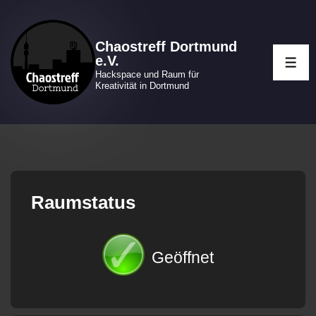
↓
Zum
Chaostreff Dortmund
Inhalt
e.V.
ME
Hackspace und Raum für
Kreativität in Dortmund
Raumstatus
Geöffnet