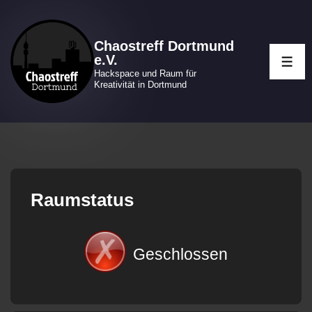
↓
Zum
Chaostreff Dortmund
Inhalt
e.V.
ME
Hackspace und Raum für
Kreativität in Dortmund
Raumstatus
Geschlossen