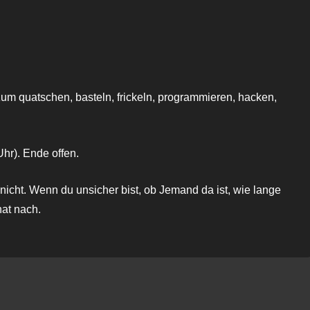
oogle Kalender
iCalendar
zum quatschen, basteln, frickeln, programmieren, hacken,
hr). Ende offen.
nicht. Wenn du unsicher bist, ob Jemand da ist, wie lange
hat nach.