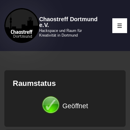
↓
Zum
Chaostreff Dortmund
Inhalt
e.V.
ME
Hackspace und Raum für
Kreativität in Dortmund
Raumstatus
Geöffnet