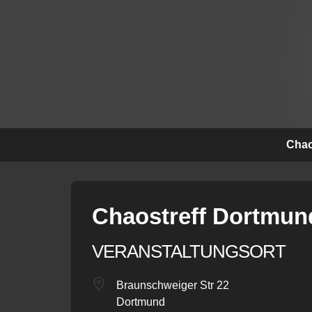
↓
Zum
Inhalt
Hauptna
Chao
Chaostreff Dortmund
VERANSTALTUNGSORT
Braunschweiger Str 22
Dortmund