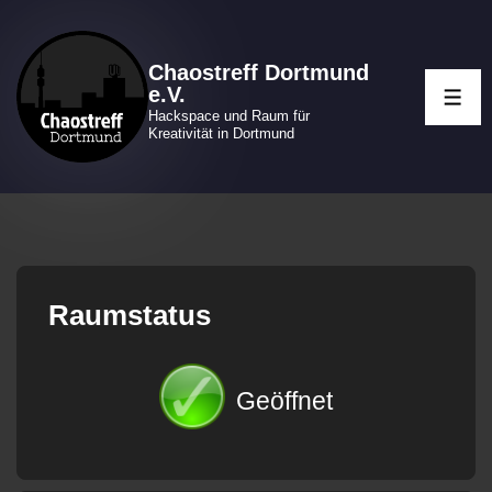
↓
Zum
Chaostreff Dortmund
Inhalt
e.V.
ME
Hackspace und Raum für
Kreativität in Dortmund
Raumstatus
Geöffnet