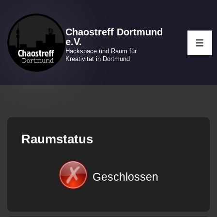
↓
Zum
Chaostreff Dortmund
Inhalt
e.V.
ME
Hackspace und Raum für
Kreativität in Dortmund
Raumstatus
Geschlossen