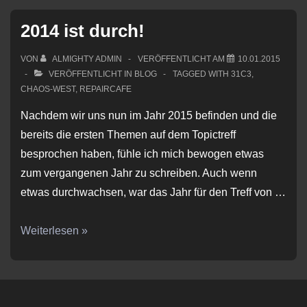
2014 ist durch!
VON
ALMIGHTY ADMIN
VERÖFFENTLICHT AM
10.01.2015
VERÖFFENTLICHT IN
BLOG
TAGGED WITH
31C3
,
CHAOS-WEST
,
REPAIRCAFE
Nachdem wir uns nun im Jahr 2015 befinden und die
bereits die ersten Themen auf dem Topictreff
besprochen haben, fühle ich mich bewogen etwas
zum vergangenen Jahr zu schreiben. Auch wenn
etwas durchwachsen, war das Jahr für den Treff von …
2014
Weiterlesen »
ist
durch!