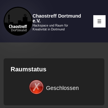
↓
Zum
Chaostreff Dortmund
Inhalt
e.V.
ME
Hackspace und Raum für
Kreativität in Dortmund
Raumstatus
Geschlossen