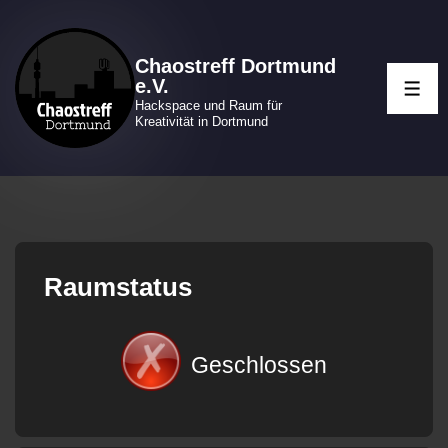
↓
Zum
Chaostreff Dortmund
Inhalt
e.V.
ME
Hackspace und Raum für
Kreativität in Dortmund
Raumstatus
Geschlossen