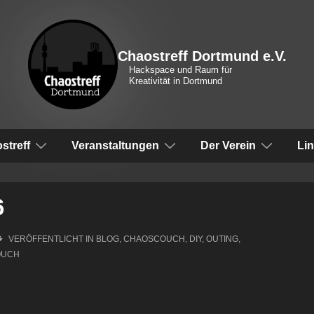
Chaostreff Dortmund e.V.
Hackspace und Raum für
Kreativität in Dortmund
vigation
streff
Veranstaltungen
Der Verein
Li
6
VERÖFFENTLICHT IN
BLOG
,
CHAOSCOUCH
,
DIY
,
OUTING
,
OUCH