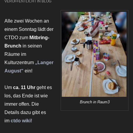
VERÖFFENTLICHT IN
BLOG
Alle zwei Wochen an
einem Sonntag lädt der
CTDO zum
Mitbring-
Brunch
in seinen
Räume im
Kulturzentrum
„Langer
August“
ein!
Um
ca. 11 Uhr
geht es
los, das Ende ist wie
Brunch in Raum3
immer offen. Die
Details dazu gibt es
im
ctdo wiki!