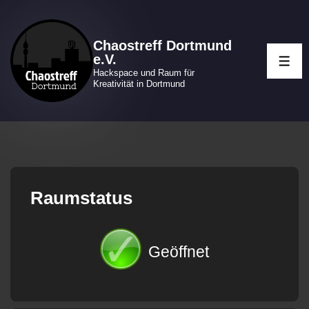
↓
Zum
Chaostreff Dortmund
Inhalt
e.V.
ME
Hackspace und Raum für
Kreativität in Dortmund
Raumstatus
Geöffnet