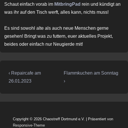
Schaut einfach vorab im
Mitbring
Pad
rein und kündigt an
was ihr auf den Tisch werft, alles kann, nichts muss!
Es sind sowohl alte als auch neue Menschen gerne
gesehen! Bringt was zu futtern, euer aktuelles Projekt,
beides oder einfach nur Neugierde mit!
Beitragsnavigation
Vorheriger
Nächster
‹ Repaircafe am
Flammkuchen am Sonntag
Beitrag
Beitrag
26.01.2023
›
ist
ist
Copyright © 2026
Chaostreff Dortmund e.V.
| Präsentiert von
Responsive-Theme