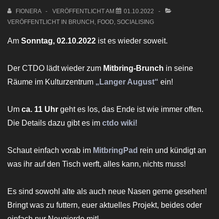
FIONERA
VERÖFFENTLICHT AM
01.10.2022
VERÖFFENTLICHT IN
BRUNCH
,
FOOD
,
SOCIALISING
Am
Sonntag, 02.10.2022
ist es wieder soweit.
Der CTDO lädt wieder zum
Mitbring-Brunch
in seine
Räume im Kulturzentrum
„Langer August“
ein!
Um
ca. 11 Uhr
geht es los, das Ende ist wie immer offen.
Die Details dazu gibt es im
ctdo wiki!
Schaut einfach vorab im
Mitbring
Pad
rein und kündigt an
was ihr auf den Tisch werft, alles kann, nichts muss!
Es sind sowohl alte als auch neue Nasen gerne gesehen!
Bringt was zu futtern, euer aktuelles Projekt, beides oder
einfach nur Neugierde mit!