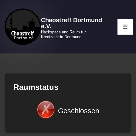
↓
Zum
Chaostreff Dortmund
Inhalt
e.V.
ME
Hackspace und Raum für
Kreativität in Dortmund
Raumstatus
Geschlossen