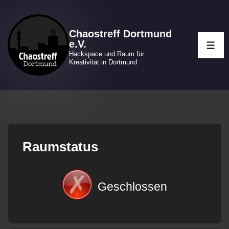
↓
Zum
Chaostreff Dortmund
Inhalt
e.V.
ME
Hackspace und Raum für
Kreativität in Dortmund
Raumstatus
Geschlossen