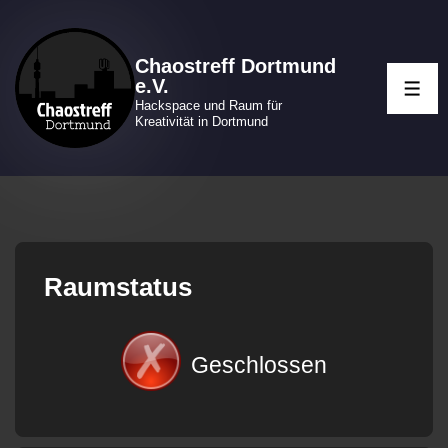
↓
Zum
Chaostreff Dortmund
Inhalt
e.V.
ME
Hackspace und Raum für
Kreativität in Dortmund
Raumstatus
Geschlossen