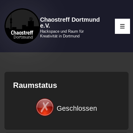
↓
Zum
Chaostreff Dortmund
Inhalt
e.V.
ME
Hackspace und Raum für
Kreativität in Dortmund
Raumstatus
Geschlossen