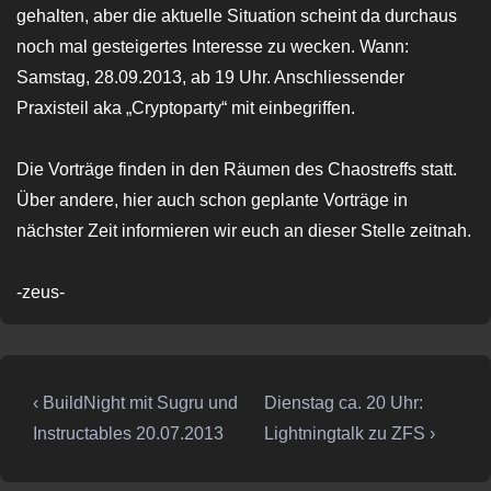
gehalten, aber die aktuelle Situation scheint da durchaus
noch mal gesteigertes Interesse zu wecken. Wann:
Samstag, 28.09.2013, ab 19 Uhr. Anschliessender
Praxisteil aka „Cryptoparty“ mit einbegriffen.
Die Vorträge finden in den Räumen des Chaostreffs statt.
Über andere, hier auch schon geplante Vorträge in
nächster Zeit informieren wir euch an dieser Stelle zeitnah.
-zeus-
Beitragsnavigation
Vorheriger
Nächster
‹ BuildNight mit Sugru und
Dienstag ca. 20 Uhr:
Beitrag
Beitrag
Instructables 20.07.2013
Lightningtalk zu ZFS ›
ist
ist