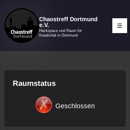
↓
Zum
Chaostreff Dortmund
Inhalt
e.V.
ME
Hackspace und Raum für
Kreativität in Dortmund
Raumstatus
Geschlossen