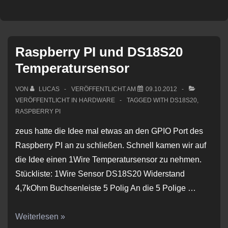
Raspberry PI und DS18S20
Temperatursensor
VON
LUCAS
VERÖFFENTLICHT AM
09.10.2012
VERÖFFENTLICHT IN
HARDWARE
TAGGED WITH
DS18S20
,
RASPBERRY PI
zeus hatte die Idee mal etwas an den GPIO Port des
Raspberry PI an zu schließen. Schnell kamen wir auf
die Idee einen 1Wire Temperatursensor zu nehmen.
Stückliste: 1Wire Sensor DS18S20 Widerstand
4,7kOhm Buchsenleiste 5 Polig An die 5 Polige …
Raspberry
Weiterlesen »