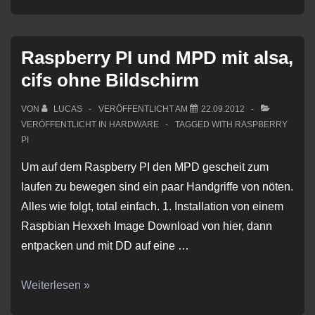
PI
und
DS18S20
Raspberry PI und MPD mit alsa,
Temperatursensor
cifs ohne Bildschirm
VON
LUCAS
VERÖFFENTLICHT AM
22.09.2012
VERÖFFENTLICHT IN
HARDWARE
TAGGED WITH
RASPBERRY
PI
Um auf dem Raspberry PI den MPD gescheit zum
laufen zu bewegen sind ein paar Handgriffe von nöten.
Alles wie folgt, total einfach. 1. Installation von einem
Raspbian Hexxeh Image Download von hier, dann
entpacken und mit DD auf eine …
Raspberry
Weiterlesen »
PI