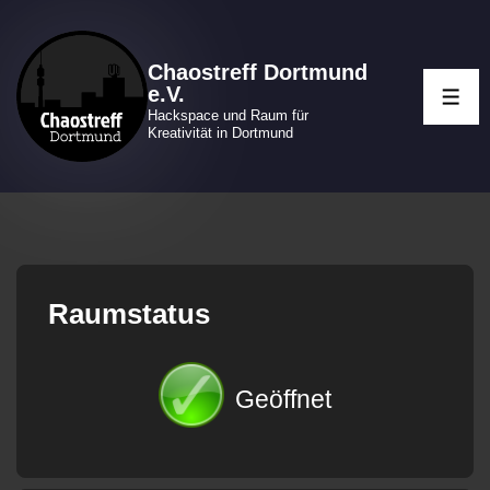
↓
Zum
Chaostreff Dortmund
Inhalt
e.V.
ME
Hackspace und Raum für
Kreativität in Dortmund
Raumstatus
Geöffnet