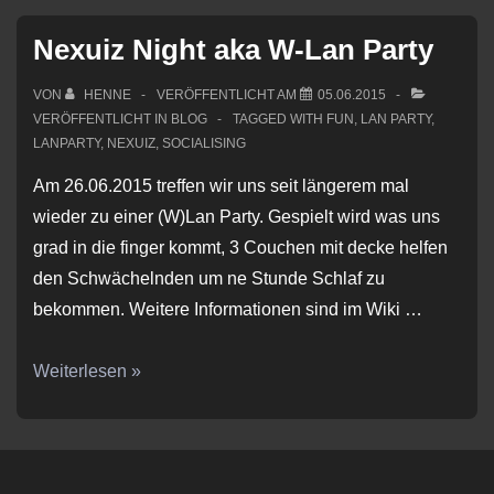
Nexuiz Night aka W-Lan Party
VON
HENNE
VERÖFFENTLICHT AM
05.06.2015
VERÖFFENTLICHT IN
BLOG
TAGGED WITH
FUN
,
LAN PARTY
,
LANPARTY
,
NEXUIZ
,
SOCIALISING
Am 26.06.2015 treffen wir uns seit längerem mal
wieder zu einer (W)Lan Party. Gespielt wird was uns
grad in die finger kommt, 3 Couchen mit decke helfen
den Schwächelnden um ne Stunde Schlaf zu
bekommen. Weitere Informationen sind im Wiki …
Nexuiz
Weiterlesen »
Night
aka
W-
Lan