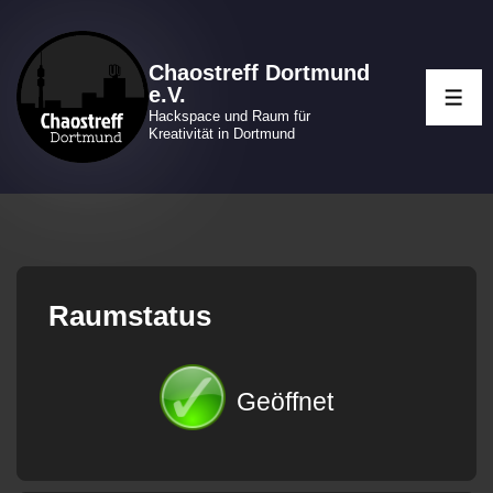
↓
Zum
Chaostreff Dortmund
Inhalt
e.V.
ME
Hackspace und Raum für
Kreativität in Dortmund
Raumstatus
Geöffnet