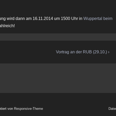
ung wird dann am 16.11.2014 um 1500 Uhr in
Wuppertal beim
ahlreich!
Nächster
Vortrag an der RUB (29.10.) ›
Beitrag
ist
ntiert von
Responsive-Theme
Date