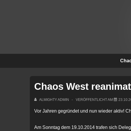
↓
Zum
Inhalt
Hauptna
Chao
Chaos West reanimat
ALMIGHTY ADMIN
VERÖFFENTLICHT AM
23.10.
Vor Jahren gegründet und nun wieder aktiv! Ch
Am Sonntag dem 19.10.2014 trafen sich Delegi