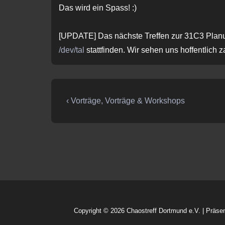
Das wird ein Spass! :)
[UPDATE] Das nächste Treffen zur 31C3 Plan
/dev/tal
stattfinden. Wir sehen uns hoffentlich z
Beitragsnavigation
Vorheriger
‹ Vorträge, Vorträge & Workshops
Beitrag
ist
Copyright © 2026
Chaostreff Dortmund e.V.
| Präse