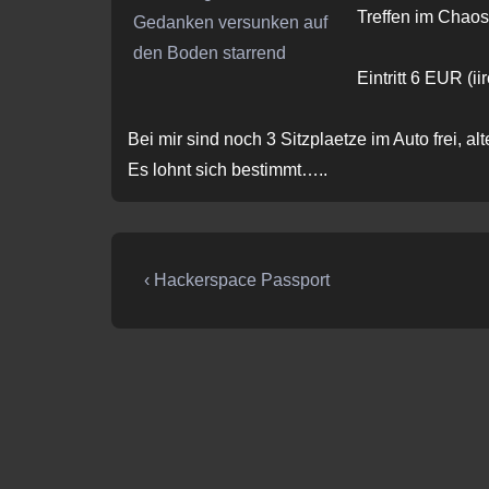
Treffen im Chaos
Eintritt 6 EUR (iir
Bei mir sind noch 3 Sitzplaetze im Auto frei, a
Es lohnt sich bestimmt…..
Beitragsnavigation
Vorheriger
‹ Hackerspace Passport
Beitrag
ist