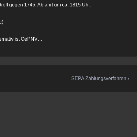
treff gegen 1745; Abfahrt um ca. 1815 Uhr.
c)
lternativ ist OePNV…
Nächster
SEPA Zahlungsverfahren ›
Beitrag
ist