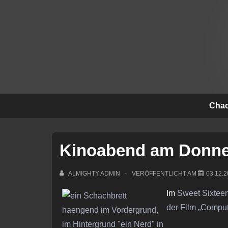
↓
Zum
Inhalt
Hauptna
Chao
Kinoabend am Donne
ALMIGHTY ADMIN
VERÖFFENTLICHT AM
03.12.
Im
Sweet Sixteen
der Film „Compu