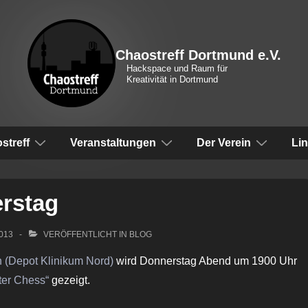
Chaostreff Dortmund e.V.
Hackspace und Raum für
Kreativität in Dortmund
vigation
streff
Veranstaltungen
Der Verein
Li
rstag
2013
VERÖFFENTLICHT IN
BLOG
 (Depot Klinikum Nord)
wird Donnerstag Abend um 1900 Uhr
ter Chess“
gezeigt.