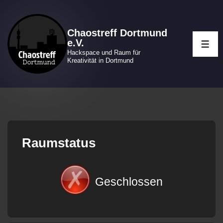
↓
Zum
Chaostreff Dortmund
Inhalt
e.V.
ME
Hackspace und Raum für
Kreativität in Dortmund
Raumstatus
Geschlossen