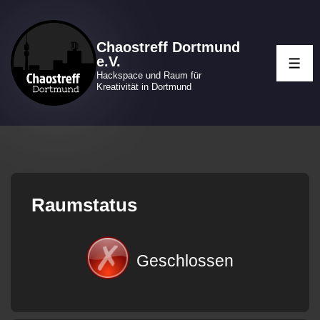
↓
Zum
Chaostreff Dortmund
Inhalt
e.V.
ME
Hackspace und Raum für
Kreativität in Dortmund
Raumstatus
Geschlossen