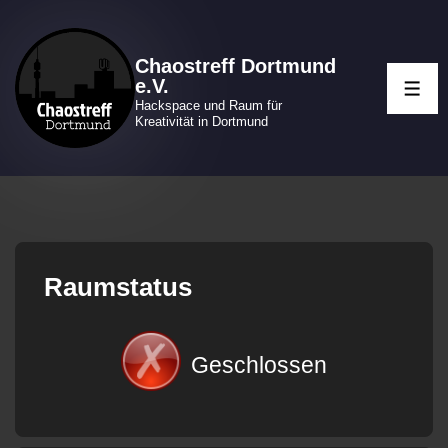
↓
Zum
Chaostreff Dortmund
Inhalt
e.V.
ME
Hackspace und Raum für
Kreativität in Dortmund
Raumstatus
Geschlossen