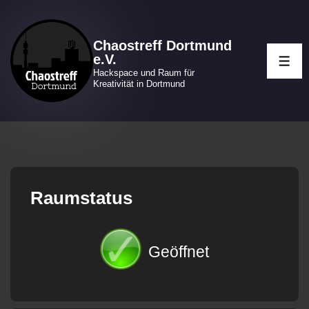
↓
Zum
Chaostreff Dortmund
Inhalt
e.V.
ME
Hackspace und Raum für
Kreativität in Dortmund
Raumstatus
Geöffnet