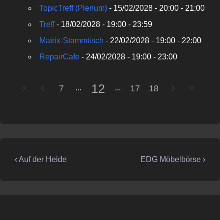
TopicTreff (Plenum)
- 15/02/2028 - 20:00 - 21:00
Treff
- 18/02/2028 - 19:00 - 23:59
Matrix-Stammtisch
- 22/02/2028 - 19:00 - 22:00
RepairCafe
- 24/02/2028 - 19:00 - 23:00
12
7
17
18
Beitragsnavigation
Vorheriger
Nächster
‹ Auf der Heide
EDG Möbelbörse ›
Beitrag
Beitrag
ist
ist