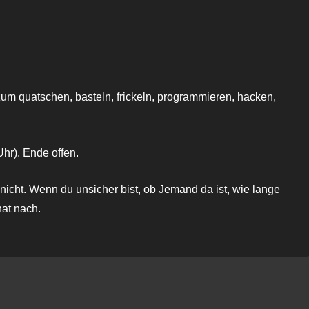
oogle Kalender
iCalendar
zum quatschen, basteln, frickeln, programmieren, hacken,
hr). Ende offen.
nicht. Wenn du unsicher bist, ob Jemand da ist, wie lange
hat nach.