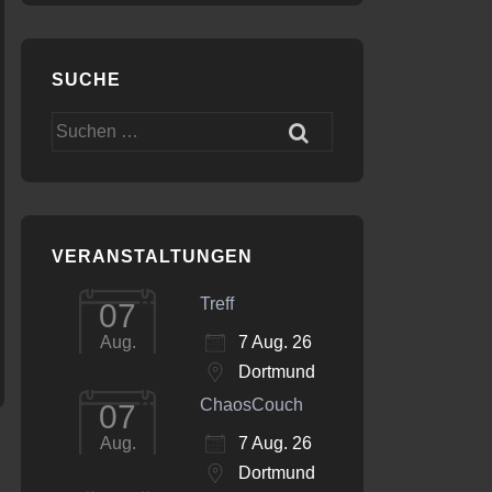
SUCHE
Office 365
Outlook Live
Suchen
nach:
VERANSTALTUNGEN
Treff
07
7 Aug. 26
Aug.
Dortmund
ChaosCouch
07
7 Aug. 26
Aug.
Dortmund