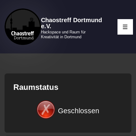
↓
Zum
Chaostreff Dortmund
Inhalt
e.V.
ME
Hackspace und Raum für
Kreativität in Dortmund
Raumstatus
Geschlossen