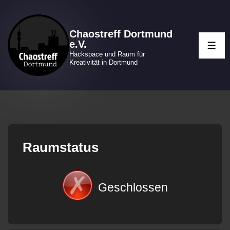
↓
Zum
Chaostreff Dortmund
Inhalt
e.V.
ME
Hackspace und Raum für
Kreativität in Dortmund
Raumstatus
Geschlossen