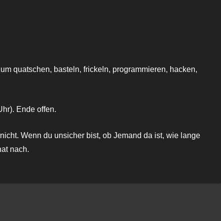
oogle Kalender
iCalendar
zum quatschen, basteln, frickeln, programmieren, hacken,
hr). Ende offen.
nicht. Wenn du unsicher bist, ob Jemand da ist, wie lange
hat nach.