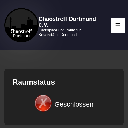
↓
Zum
Chaostreff Dortmund
Inhalt
e.V.
ME
Hackspace und Raum für
Kreativität in Dortmund
Raumstatus
Geschlossen