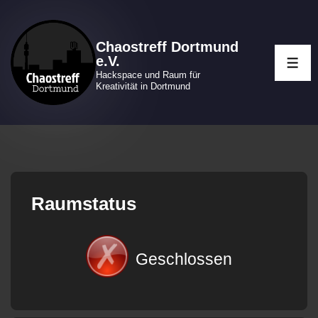
↓
Zum
Chaostreff Dortmund
Inhalt
e.V.
ME
Hackspace und Raum für
Kreativität in Dortmund
Raumstatus
Geschlossen