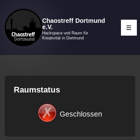
↓
Zum
Chaostreff Dortmund
Inhalt
e.V.
ME
Hackspace und Raum für
Kreativität in Dortmund
Raumstatus
Geschlossen