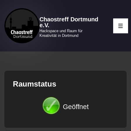
↓
Zum
Chaostreff Dortmund
Inhalt
e.V.
ME
Hackspace und Raum für
Kreativität in Dortmund
Raumstatus
Geöffnet