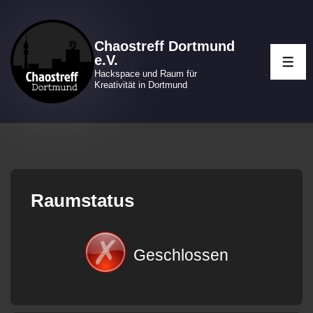
↓
Zum
Chaostreff Dortmund
Inhalt
e.V.
ME
Hackspace und Raum für
Kreativität in Dortmund
Raumstatus
Geschlossen