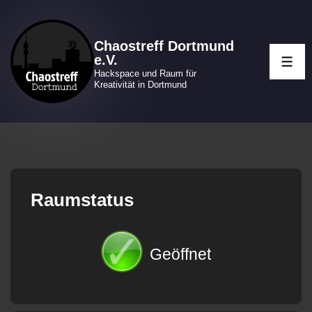
↓
Zum
Chaostreff Dortmund
Inhalt
e.V.
ME
Hackspace und Raum für
Kreativität in Dortmund
Raumstatus
Geöffnet